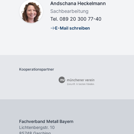
Name
Andschana Heckelmann
Position
Sachbearbeitung
Tel.
089 20 300 77-40
E-Mail schreiben
E-Mail
Kooperationspartner
Fachverband Metall Bayern
Lichtenbergstr. 10
85748 Garching