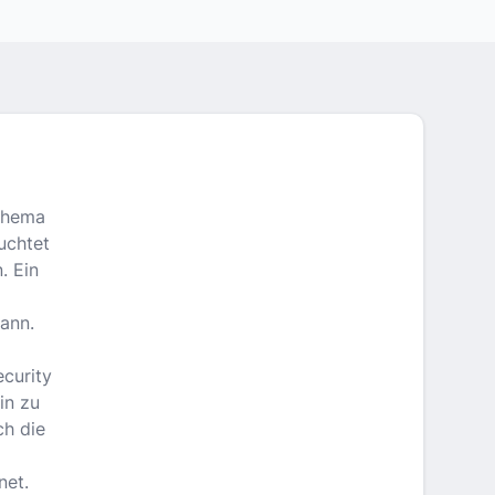
lthema
uchtet
. Ein
ann.
ecurity
in zu
ch die
net.