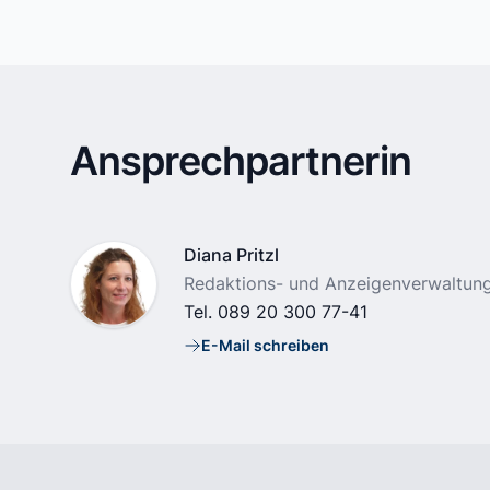
Ansprechpartnerin
Name
Diana Pritzl
Position
Redaktions- und Anzeigenverwaltung
Tel.
089 20 300 77-41
E-Mail schreiben
E-Mail