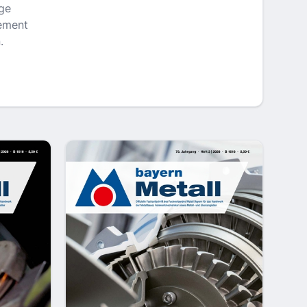
ige
gement
.