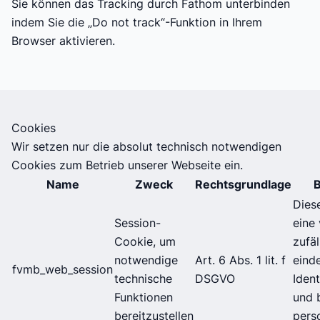
Sie können das Tracking durch Fathom unterbinden
indem Sie die „Do not track“-Funktion in Ihrem
Browser aktivieren.
Cookies
Wir setzen nur die absolut technisch notwendigen
Cookies zum Betrieb unserer Webseite ein.
Name
Zweck
Rechtsgrundlage
Dies
Session-
eine 
Cookie, um
zufäl
notwendige
Art. 6 Abs. 1 lit. f
eind
fvmb_web_session
technische
DSGVO
Iden
Funktionen
und 
bereitzustellen
pers