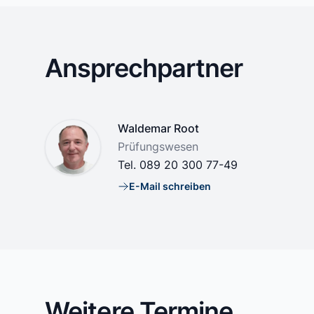
Ansprechpartner
Name
Waldemar Root
Position
Prüfungswesen
Tel.
089 20 300 77-49
E-Mail schreiben
E-Mail
Weitere Termine