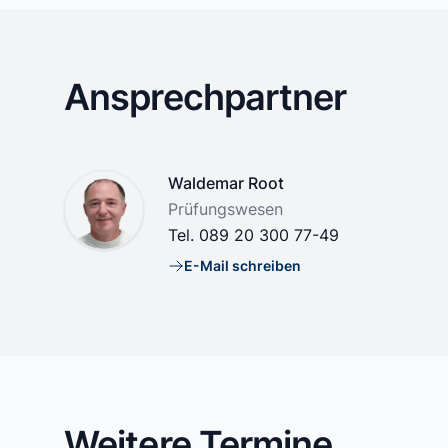
Ansprechpartner
Name
Waldemar Root
Position
Prüfungswesen
Tel.
089 20 300 77-49
E-Mail schreiben
E-Mail
Weitere Termine