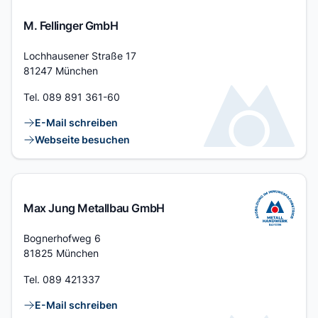
M. Fellinger GmbH
Adresse
Lochhausener Straße 17
81247 München
Tel.
089 891 361-60
Kontaktlinks
E-Mail schreiben
Webseite besuchen
Max Jung Metallbau GmbH
Adresse
Bognerhofweg 6
81825 München
Tel.
089 421337
Kontaktlinks
E-Mail schreiben