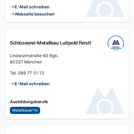
Kontaktlinks
E-Mail schreiben
Webseite besuchen
Schlosserei-Metallbau Luitpold Ferstl
Adresse
Lindwurmstraße 60 Rgb.
80337 München
Tel.
089 77 51 13
Kontaktlinks
E-Mail schreiben
Ausbildungsberufe
Metallbauer*in