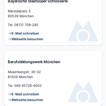
Bayerische Staatsoper Schlosserei
Adresse
Marstallplatz 5
80539 München
Tel.
08121 708-240
Kontaktlinks
E-Mail schreiben
Webseite besuchen
Berufsbildungswerk München
Adresse
Musenbergstr. 30-32
81929 München
Tel.
089 95728-4002
Kontaktlinks
E-Mail schreiben
Webseite besuchen