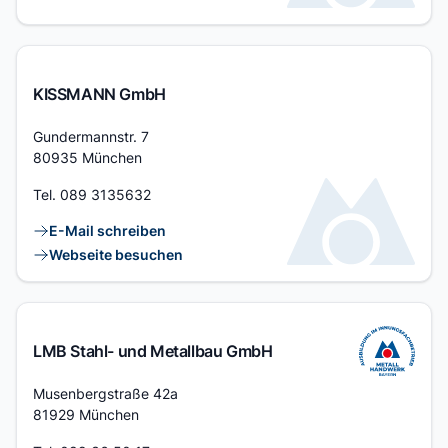
KISSMANN GmbH
Adresse
Gundermannstr. 7
80935 München
Tel.
089 3135632
Kontaktlinks
E-Mail schreiben
Webseite besuchen
LMB Stahl- und Metallbau GmbH
Adresse
Musenbergstraße 42a
81929 München