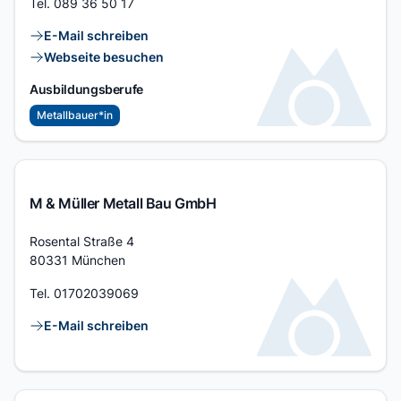
Tel.
089 36 50 17
Kontaktlinks
E-Mail schreiben
Webseite besuchen
Ausbildungsberufe
Metallbauer*in
M & Müller Metall Bau GmbH
Adresse
Rosental Straße 4
80331 München
Tel.
01702039069
Kontaktlinks
E-Mail schreiben