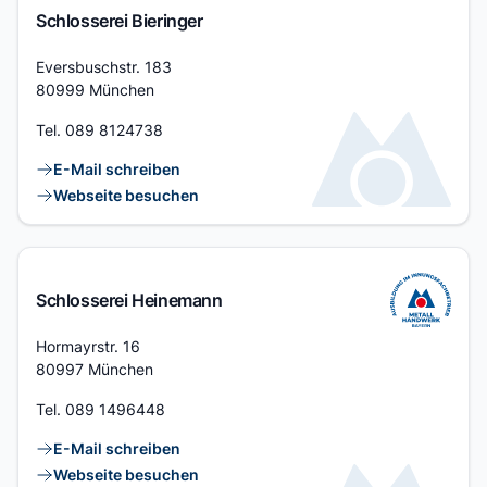
Schlosserei Bieringer
Adresse
Eversbuschstr. 183
80999 München
Tel.
089 8124738
Kontaktlinks
E-Mail schreiben
Webseite besuchen
Schlosserei Heinemann
Adresse
Hormayrstr. 16
80997 München
Tel.
089 1496448
Kontaktlinks
E-Mail schreiben
Webseite besuchen