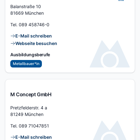
Adresse
Balanstraße 10
81669 München
Tel.
089 458746-0
Kontaktlinks
E-Mail schreiben
Webseite besuchen
Ausbildungsberufe
Metallbauer*in
M Concept GmbH
Adresse
Pretzfelderstr. 4 a
81249 München
Tel.
089 71047851
Kontaktlinks
E-Mail schreiben