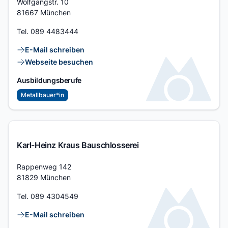
Adresse
Wolfgangstr. 10
81667 München
Tel.
089 4483444
Kontaktlinks
E-Mail schreiben
Webseite besuchen
Ausbildungsberufe
Metallbauer*in
Karl-Heinz Kraus Bauschlosserei
Adresse
Rappenweg 142
81829 München
Tel.
089 4304549
Kontaktlinks
E-Mail schreiben