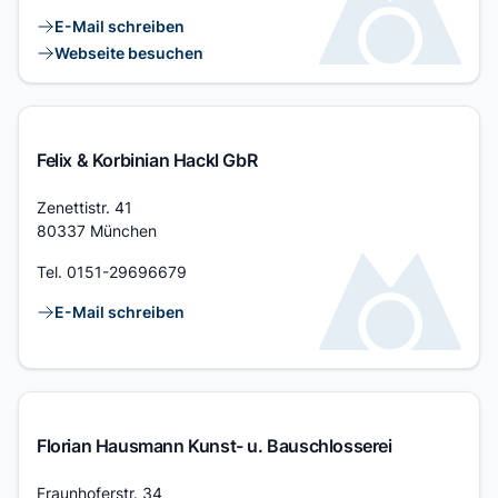
Kontaktlinks
E-Mail schreiben
Webseite besuchen
Felix & Korbinian Hackl GbR
Adresse
Zenettistr. 41
80337 München
Tel.
0151-29696679
Kontaktlinks
E-Mail schreiben
Florian Hausmann Kunst- u. Bauschlosserei
Adresse
Fraunhoferstr. 34