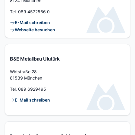
81241 München
Tel.
089 4522566 0
Kontaktlinks
E-Mail schreiben
Webseite besuchen
B&E Metallbau Ulutürk
Adresse
Wirtstraße 28
81539 München
Tel.
089 6929495
Kontaktlinks
E-Mail schreiben