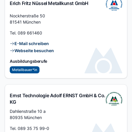
Erich Fritz Nüssel Metallkunst GmbH
Adresse
Nockherstraße 50
81541 München
Tel.
089 661460
Kontaktlinks
E-Mail schreiben
Webseite besuchen
Ausbildungsberufe
Metallbauer*in
Ernst Technologie Adolf ERNST GmbH & Co.
KG
Adresse
Dahlienstraße 10 a
80935 München
Tel.
089 35 75 99-0