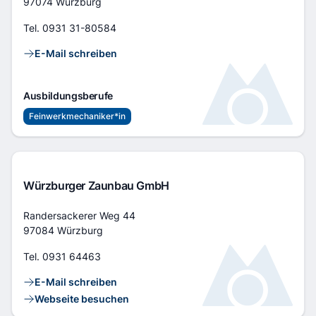
97074 Würzburg
Tel.
0931 31-80584
Kontaktlinks
E-Mail schreiben
Ausbildungsberufe
Feinwerkmechaniker*in
Würzburger Zaunbau GmbH
Adresse
Randersackerer Weg 44
97084 Würzburg
Tel.
0931 64463
Kontaktlinks
E-Mail schreiben
Webseite besuchen