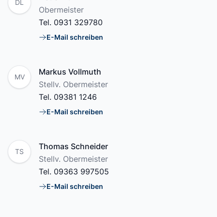
DL
Position
Obermeister
Tel.
0931 329780
E-Mail schreiben
E-Mail
Name
Markus Vollmuth
MV
Position
Stellv. Obermeister
Tel.
09381 1246
E-Mail schreiben
E-Mail
Name
Thomas Schneider
TS
Position
Stellv. Obermeister
Tel.
09363 997505
E-Mail schreiben
E-Mail