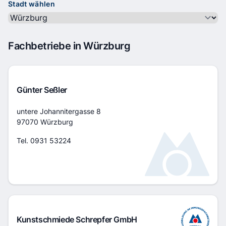
Stadt wählen
Fachbetriebe in Würzburg
Günter Seßler
Adresse
untere Johannitergasse 8
97070 Würzburg
Tel.
0931 53224
Kontaktlinks
Kunstschmiede Schrepfer GmbH