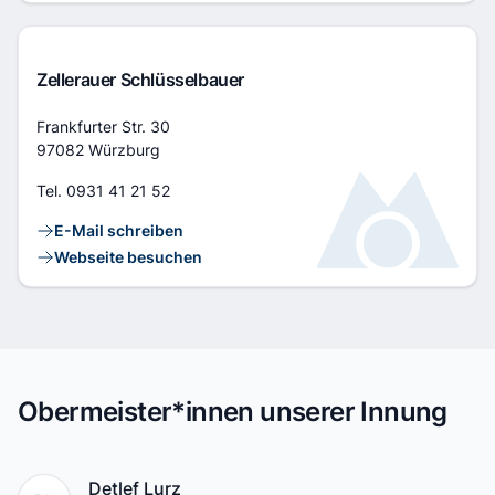
Zellerauer Schlüsselbauer
Adresse
Frankfurter Str. 30
97082 Würzburg
Tel.
0931 41 21 52
Kontaktlinks
E-Mail schreiben
Webseite besuchen
Obermeister*innen unserer Innung
Name
Detlef Lurz