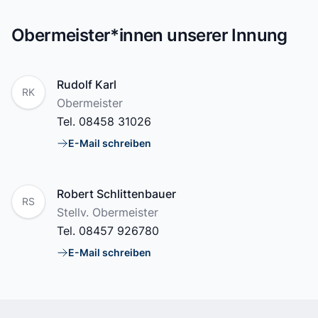
Obermeister*innen unserer Innung
Name
Rudolf Karl
RK
Position
Obermeister
Tel.
08458 31026
E-Mail schreiben
E-Mail
Name
Robert Schlittenbauer
RS
Position
Stellv. Obermeister
Tel.
08457 926780
E-Mail schreiben
E-Mail