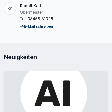
Name
Rudolf Karl
RK
Position
Obermeister
Tel.
08458 31026
E-Mail schreiben
E-Mail
Neuigkeiten