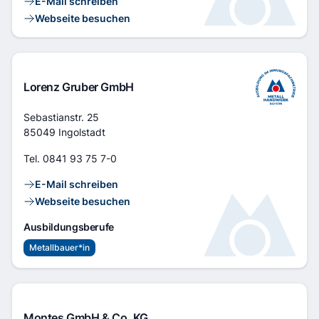
Kontaktlinks
E-Mail schreiben
Webseite besuchen
Lorenz Gruber GmbH
Adresse
Sebastianstr. 25
85049 Ingolstadt
Tel.
0841 93 75 7-0
Kontaktlinks
E-Mail schreiben
Webseite besuchen
Ausbildungsberufe
Metallbauer*in
Montes GmbH & Co. KG