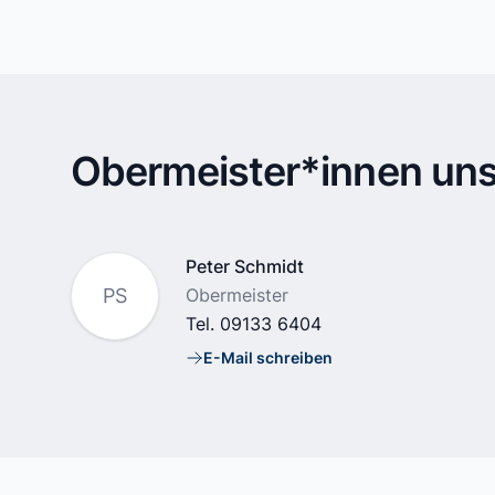
Obermeister*innen uns
Name
Peter Schmidt
Position
PS
Obermeister
Tel.
09133 6404
E-Mail schreiben
E-Mail