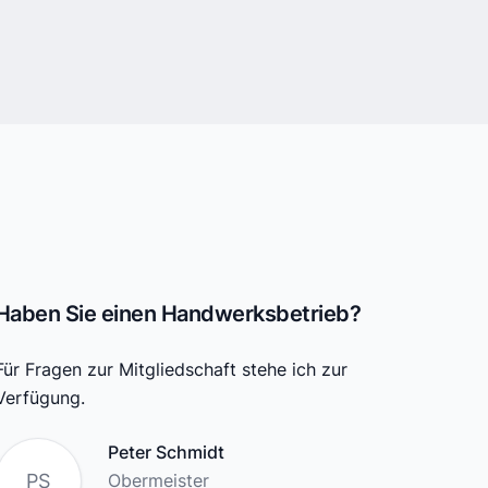
Haben Sie einen Handwerksbetrieb?
Für Fragen zur Mitgliedschaft stehe ich zur
Verfügung.
Name
Peter Schmidt
Position
PS
Obermeister