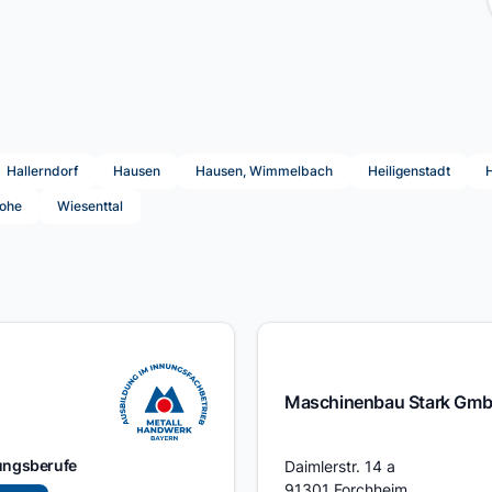
Hallerndorf
Hausen
Hausen, Wimmelbach
Heiligenstadt
ohe
Wiesenttal
Maschinenbau Stark Gm
Adresse
ungsberufe
Daimlerstr. 14 a
91301 Forchheim