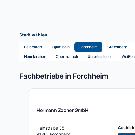
Stadt wählen
Baiersdorf
Egloffstein
Forchheim
Gräfenberg
Neunkirchen
Obertrubach
Unterleinleiter
Weißen
Fachbetriebe in Forchheim
Hermann Zocher GmbH
Adresse
Ausbild
Hainstraße 35
91301 Forchheim