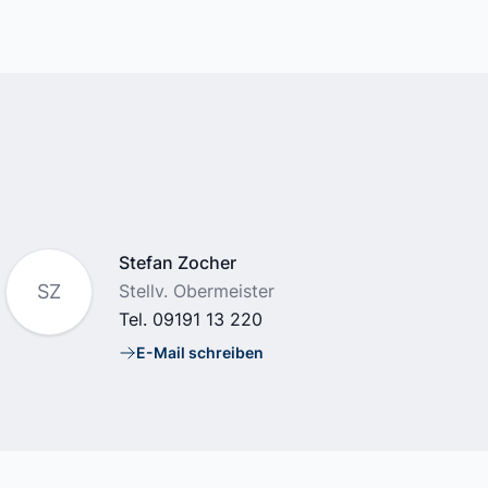
Name
Stefan Zocher
Position
SZ
Stellv. Obermeister
Tel.
09191 13 220
E-Mail schreiben
E-Mail