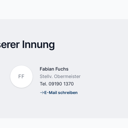
erer Innung
Name
Fabian Fuchs
Position
FF
Stellv. Obermeister
Tel.
09190 1370
E-Mail schreiben
E-Mail