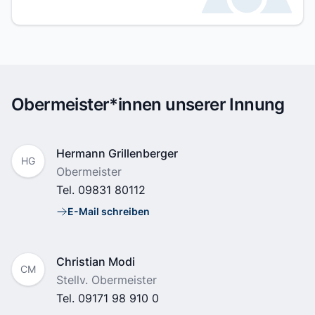
Obermeister*innen unserer Innung
Name
Hermann Grillenberger
HG
Position
Obermeister
Tel.
09831 80112
E-Mail schreiben
E-Mail
Name
Christian Modi
CM
Position
Stellv. Obermeister
Tel.
09171 98 910 0