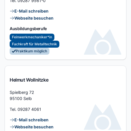
Tel.
09287 9561-0
Kontaktlinks
E-Mail schreiben
Webseite besuchen
Ausbildungsberufe
Feinwerkmechaniker*in
Fachkraft für Metalltechnik
Praktikum möglich
Helmut Wollnitzke
Adresse
Spielberg 72
95100 Selb
Tel.
09287 4061
Kontaktlinks
E-Mail schreiben
Webseite besuchen