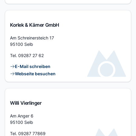
Korlek & Kärner GmbH
Adresse
Am Schreinersteich 17
95100 Selb
Tel.
09287 27 62
Kontaktlinks
E-Mail schreiben
Webseite besuchen
Willi Vierlinger
Adresse
Am Anger 6
95100 Selb
Tel.
09287 77869