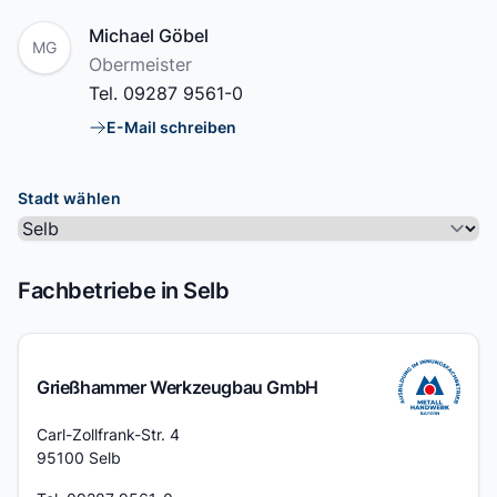
Name
Michael Göbel
MG
Position
Obermeister
Tel.
09287 9561-0
E-Mail schreiben
E-Mail
Stadt wählen
Fachbetriebe in Selb
Grießhammer Werkzeugbau GmbH
Adresse
Carl-Zollfrank-Str. 4
95100 Selb