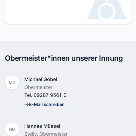
Kontaktlinks
Obermeister*innen unserer Innung
Name
Michael Göbel
MG
Position
Obermeister
Tel.
09287 9561-0
E-Mail schreiben
E-Mail
Name
Hannes Müssel
HM
Position
Stellv. Obermeister