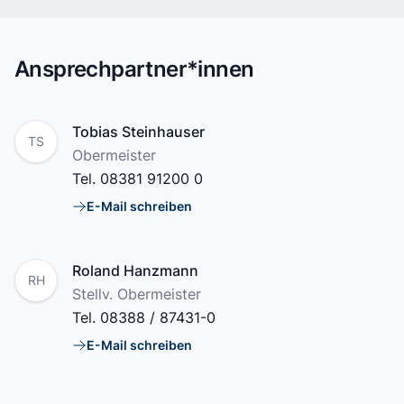
Ansprechpartner*innen
Name
Tobias Steinhauser
TS
Position
Obermeister
Tel.
08381 91200 0
E-Mail schreiben
E-Mail
Name
Roland Hanzmann
RH
Position
Stellv. Obermeister
Tel.
08388 / 87431-0
E-Mail schreiben
E-Mail