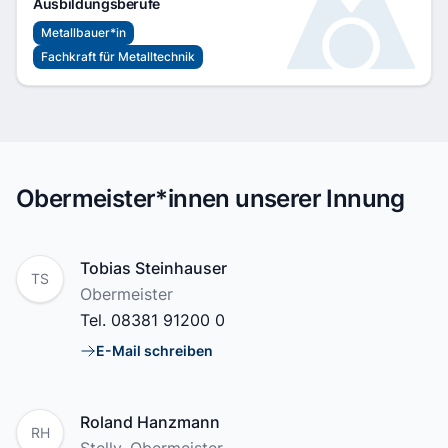
Ausbildungsberufe
Metallbauer*in
Fachkraft für Metalltechnik
Obermeister*innen unserer Innung
Name
Tobias Steinhauser
TS
Position
Obermeister
Tel.
08381 91200 0
E-Mail schreiben
E-Mail
Name
Roland Hanzmann
RH
Position