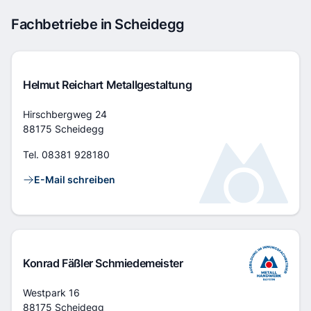
Fachbetriebe in Scheidegg
Helmut Reichart Metallgestaltung
Adresse
Hirschbergweg 24
88175 Scheidegg
Tel.
08381 928180
Kontaktlinks
E-Mail schreiben
Konrad Fäßler Schmiedemeister
Adresse
Westpark 16
88175 Scheidegg