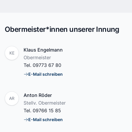
Obermeister*innen unserer Innung
Name
Klaus Engelmann
KE
Position
Obermeister
Tel.
09773 67 80
E-Mail schreiben
E-Mail
Name
Anton Röder
AR
Position
Stellv. Obermeister
Tel.
09766 15 85
E-Mail schreiben
E-Mail