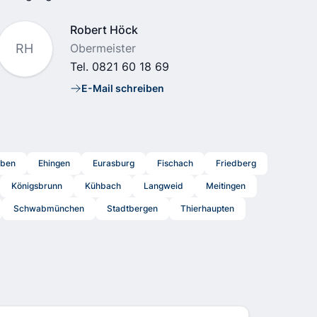
Name
Robert Höck
Position
RH
Obermeister
Tel.
0821 60 18 69
E-Mail schreiben
E-Mail
rben
Ehingen
Eurasburg
Fischach
Friedberg
Königsbrunn
Kühbach
Langweid
Meitingen
Schwabmünchen
Stadtbergen
Thierhaupten