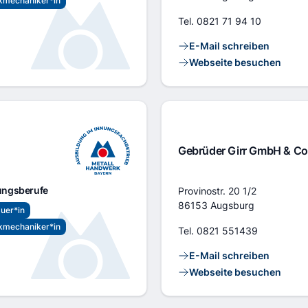
kmechaniker*in
Tel.
0821 71 94 10
Kontaktlinks
E-Mail schreiben
Webseite besuchen
Gebrüder Girr GmbH & Co
Adresse
ungsberufe
Provinostr. 20 1/2
86153 Augsburg
uer*in
kmechaniker*in
Tel.
0821 551439
Kontaktlinks
E-Mail schreiben
Webseite besuchen