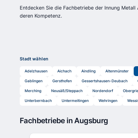
Entdecken Sie die Fachbetriebe der Innung Metall 
deren Kompetenz.
Stadt wählen
Adelzhausen
Aichach
Aindling
Altenmünster
Gablingen
Gersthofen
Gessertshausen-Deubach
Merching
Neusäß/Steppach
Nordendorf
Obergri
Unterbernbach
Untermeitingen
Wehringen
Wessi
Fachbetriebe in Augsburg