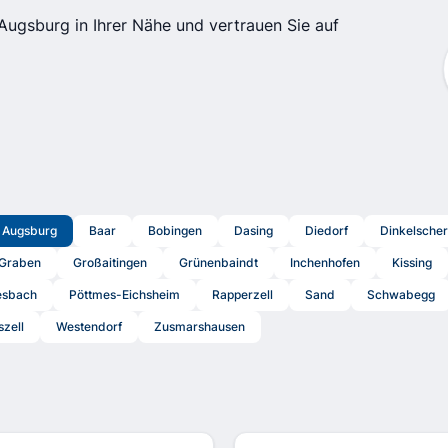
Augsburg in Ihrer Nähe und vertrauen Sie auf
Augsburg
Baar
Bobingen
Dasing
Diedorf
Dinkelsche
Graben
Großaitingen
Grünenbaindt
Inchenhofen
Kissing
esbach
Pöttmes-Eichsheim
Rapperzell
Sand
Schwabegg
szell
Westendorf
Zusmarshausen