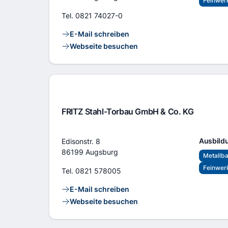
Feinwer
Tel.
0821 74027-0
Kontaktlinks
E-Mail schreiben
Webseite besuchen
FRITZ Stahl-Torbau GmbH & Co. KG
Adresse
Ausbild
Edisonstr. 8
86199 Augsburg
Metallba
Feinwer
Tel.
0821 578005
Kontaktlinks
E-Mail schreiben
Webseite besuchen