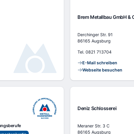
Brem Metallbau GmbH & 
Adresse
Derchinger Str. 91
86165 Augsburg
Tel.
0821 713704
Kontaktlinks
E-Mail schreiben
Webseite besuchen
Deniz Schlosserei
Adresse
ungsberufe
Meraner Str. 3 C
86165 Augsburg