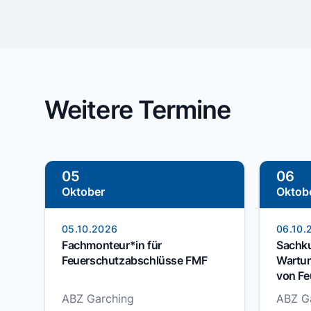
Weitere Termine
05
06
Oktober
Oktob
05.10.2026
06.10.
Fachmonteur*in für
Sachku
Feuerschutzabschlüsse FMF
Wartun
von Fe
ABZ Garching
ABZ G