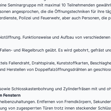
eine Seminargruppe mit maximal 10 Teilnehmenden gewährle
onen angesprochen, die die Öffnungstechniken für ihre täg
ienste, Polizei und Feuerwehr, aber auch Personen, die pl
 Notöffnung. Funktionsweise und Aufbau von verschiedenen 
Fallen- und Riegelbruch geübt. Es wird gebohrt, gefräst und
els Fallendraht, Drahtspirale, Kunststoffkarten, Beschlaghe
nd Herstellen von Doppelfalzöffnungsdrähten an geschlos
, sowie Schlosskastenbohrung und Zylinderfräsen mit und o
n Fenstern
cheibenzuhaltungen. Entfernen von Fremdkörpern, Sekunden
nung von zugesperrten Türen trotz innen steckender Schlü